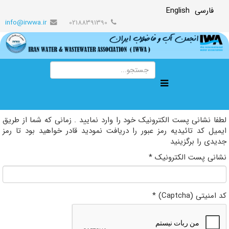
فارسی
English
info@irwwa.ir
02188391390
لطفا نشانی پست الکترونیک خود را وارد نمایید . زمانی که شما از طریق
ایمیل کد تائیدیه رمز عبور را دریافت نمودید قادر خواهید بود تا رمز
جدیدی را برگزینید
نشانی پست الکترونیک
*
کد امنیتی (Captcha)
*