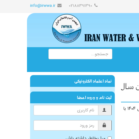
info@irwwa.ir
02188391390
نماد اعتماد الکترونیکی
وران سال
ثبت نام و ورود اعضا
انتخاب انجمن آب و فاضلاب ایران به عنوان انجمن علمی برگزیده سال ۱۴۰۴ در جشنواره تجلیل از پژوهشگران، فناوران و نوآوران سال ۱۴۰۴ با
مرا بخاطر داشته باش