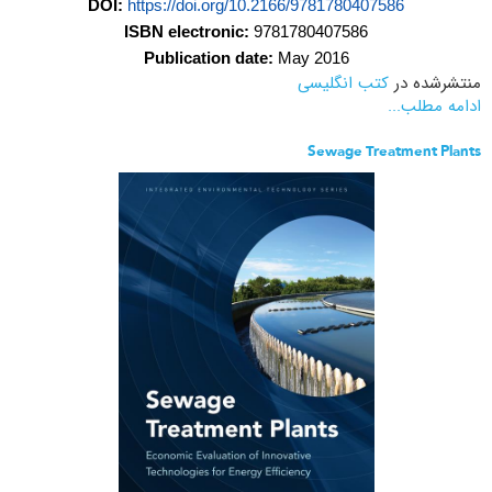
DOI:
https://doi.org/10.2166/9781780407586
ISBN electronic:
9781780407586
Publication date:
May 2016
منتشرشده در
کتب انگلیسی
ادامه مطلب...
Sewage Treatment Plants