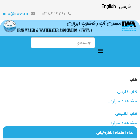
فارسی
English
info@irwwa.ir
02188391390
کتب
کتب فارسی
مشاهده موارد...
کتب انگلیسی
مشاهده موارد...
نماد اعتماد الکترونیکی