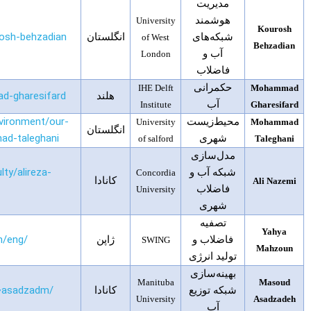
مدیریت
هوشمند
University
Kourosh
rosh-behzadian
شبکه‌های
انگلستان
of West
Behzadian
آب و
London
فاضلاب
حکمرانی
IHE Delft
Mohammad
d-gharesifard
هلند
آب
Institute
Gharesifard
nvironment/our-
محیط‌زیست
University
Mohammad
انگلستان
d-taleghani
شهری
of salford
Taleghani
مدل‌سازی
ty/alireza-
شبکه آب و
Concordia
کانادا
Ali Nazemi
فاضلاب
University
شهری
تصفیه
Yahya
m/eng/
فاضلاب و
ژاپن
SWING
Mahzoun
تولید انرژی
بهینه‌سازی
Manituba
Masoud
/~asadzadm/
شبکه توزیع
کانادا
University
Asadzadeh
آب