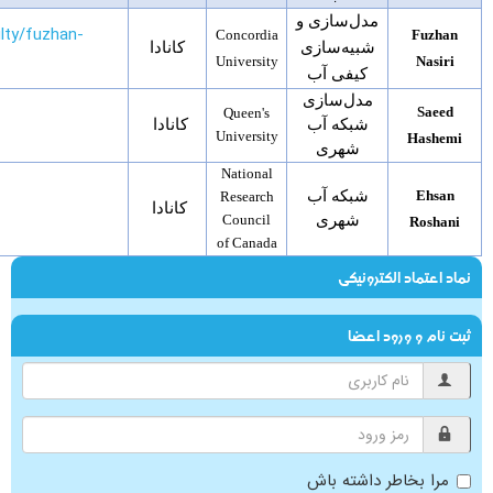
مدل‌سازی و
lty/fuzhan-
Concordia
Fuzhan
شبیه‌سازی
کانادا
Uni
versity
Nasiri
کیفی آب
مدل‌سازی
Saeed
Queen's
شبکه آب
کانادا
Uni
versity
Hashemi
شهری
National
Ehsan
شبکه آب
Research
کانادا
شهری
Council
Roshani
of Canada
نماد اعتماد الکترونیکی
ثبت نام و ورود اعضا
مرا بخاطر داشته باش