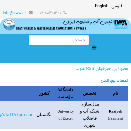
فارسی
English
info@irwwa.ir
02188391390
عضو این خبرخوان RSS شوید
اعضای بین الملل
دانشگاه/
نام
تخصص
کشور
مؤسسه
مدل‌سازی
شبکه آب و
University
Raziyeh
g/staff/rfarmani
انگلستان
فاضلاب
of Exeter
Farmani
شهری